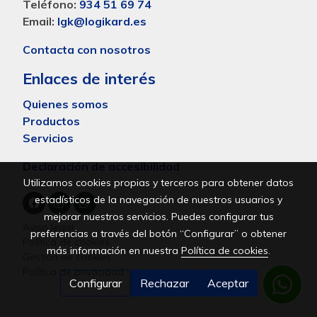
Teléfono:
934 51 69 74
Email:
lgk@logikard.es
Contacta con nosotros
Enlaces de interés
Quienes somos
Productos
Servicios
Declaración de accesibilidad
Utilizamos cookies propias y terceros para obtener datos
estadísticos de la navegación de nuestros usuarios y
mejorar nuestros servicios. Puedes configurar tus
Aviso legal
preferencias a través del botón “Configurar” o obtener
Política de cookies
más información en nuestra
Política de cookies
.
Gestión de cookies
Política de privacidad
Configurar
Rechazar
Aceptar